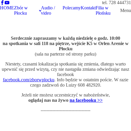
tel. 728 444731
HOME
Zbór w
Audio /
Polecamy
Kontakt
Filia w
Menu
Płocku
video
Płońsku
Serdecznie zapraszamy w każdą niedzielę o godz. 10:00
na spotkania w sali 118 na piętrze, wejście K5 w Orlen Arenie w
Płocku
(sala na parterze od strony parku)
Niestety, czasami lokalizacja spotkania się zmienia, dlatego warto
upewnić się przed wizytą, czy nie nastąpiła zmiana odwiedzając nasz
facebook
facebook.com/zborwplocku
. Info będzie w ostatnim poście. W razie
czego zadzwoń do Luizy 608 482920.
Jeżeli nie możesz uczestniczyć w nabożeństwie,
oglądaj nas na żywo
na facebooku >>
----------------------------------